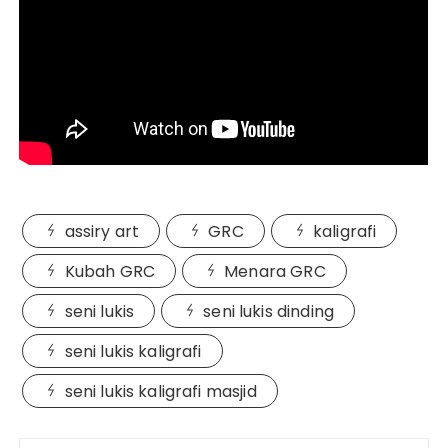
assiry art
GRC
kaligrafi
Kubah GRC
Menara GRC
seni lukis
seni lukis dinding
seni lukis kaligrafi
seni lukis kaligrafi masjid