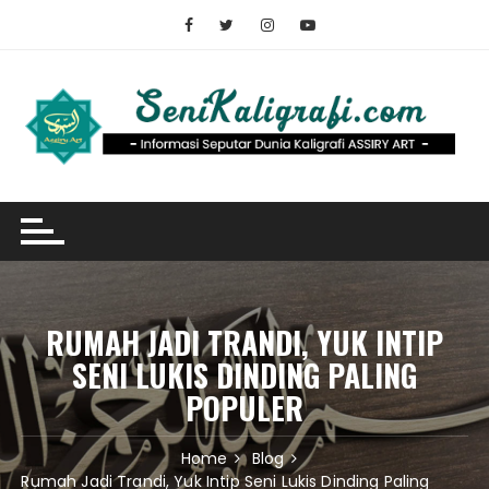
Skip
to
content
RUMAH JADI TRANDI, YUK INTIP
SENI LUKIS DINDING PALING
POPULER
Home
Blog
Rumah Jadi Trandi, Yuk Intip Seni Lukis Dinding Paling