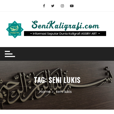
Skip
to
content
TAG:
SENI LUKIS
Home
seni lukis