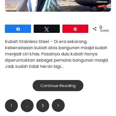
0
Share
Tweet
Pin
SHARES
Kubah Stainless Steel – Di era sekarang,
keberadaaan kubah atas bangunan masjid sudah
menjadi ciri khas. Pasalnya dulu kubah hanya
diperuntukkan sebagai pemanis bangunan masjid.
Jadi, sudah tidak heran lagi…
Continue Reading
Posts
1
…
3
pagination