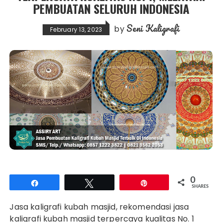
PEMBUATAN SELURUH INDONESIA
Seni Kaligrafi
by
February 13, 2023
0
Share
Tweet
Pin
SHARES
Jasa kaligrafi kubah masjid, rekomendasi jasa
kaligrafi kubah masjid terpercaya kualitas No. 1