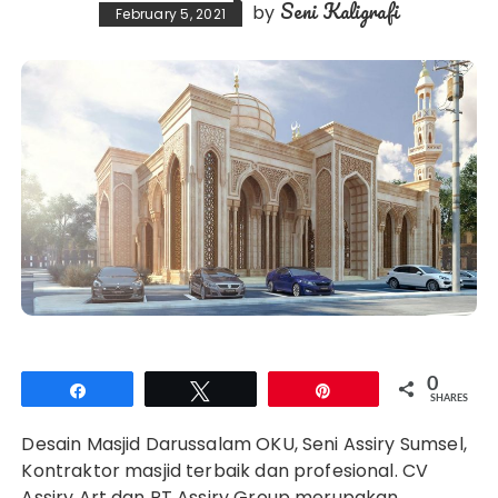
Seni Kaligrafi
by
February 5, 2021
0
Share
Tweet
Pin
SHARES
Desain Masjid Darussalam OKU, Seni Assiry Sumsel,
Kontraktor masjid terbaik dan profesional. CV
Assiry Art dan PT Assiry Group merupakan