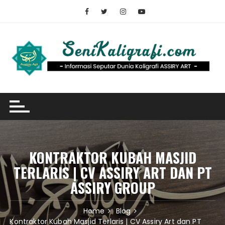
Skip
to
content
KONTRAKTOR KUBAH MASJID
TERLARIS | CV ASSIRY ART DAN PT
ASSIRY GROUP
Home
Blog
Kontraktor Kubah Masjid Terlaris | CV Assiry Art dan PT