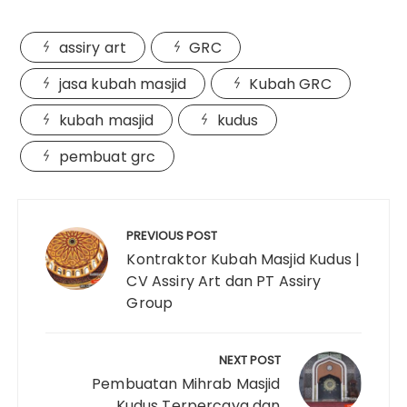
assiry art
GRC
jasa kubah masjid
Kubah GRC
kubah masjid
kudus
pembuat grc
Post
navigation
PREVIOUS POST
Kontraktor Kubah Masjid Kudus |
CV Assiry Art dan PT Assiry
Group
NEXT POST
Pembuatan Mihrab Masjid
Kudus Terpercaya dan