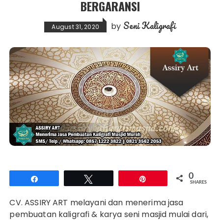
BERGARANSI
Seni Kaligrafi
by
August 31, 2020
0
Share
Tweet
Pin
SHARES
CV. ASSIRY ART melayani dan menerima jasa
pembuatan kaligrafi & karya seni masjid mulai dari,