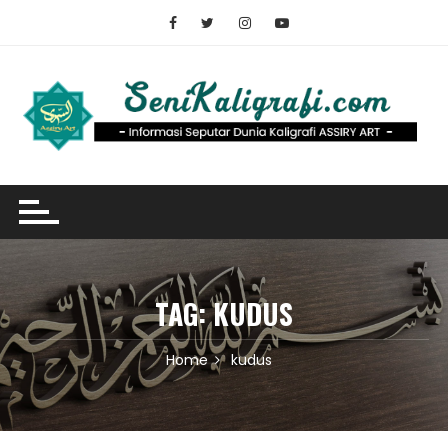
Skip
to
content
TAG:
KUDUS
Home
kudus