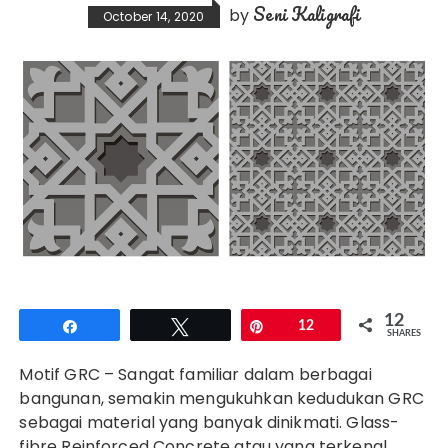
Seni Kaligrafi
by
October 14, 2020
12
Share
Tweet
Pin
12
SHARES
Motif GRC – Sangat familiar dalam berbagai
bangunan, semakin mengukuhkan kedudukan GRC
sebagai material yang banyak dinikmati. Glass-
fibre Reinforced Concrete atau yang terkenal