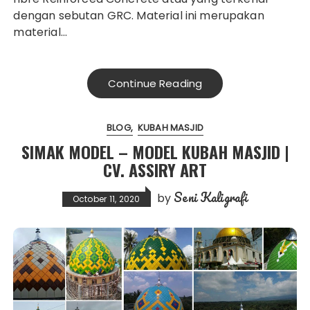
dengan sebutan GRC. Material ini merupakan
material…
Continue Reading
BLOG
KUBAH MASJID
SIMAK MODEL – MODEL KUBAH MASJID |
CV. ASSIRY ART
Seni Kaligrafi
by
October 11, 2020