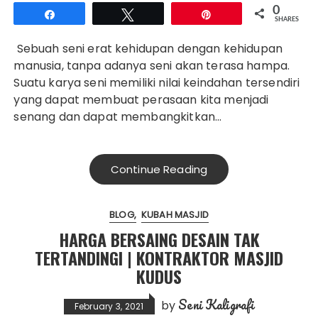
0
Share
Tweet
Pin
SHARES
Sebuah seni erat kehidupan dengan kehidupan
manusia, tanpa adanya seni akan terasa hampa.
Suatu karya seni memiliki nilai keindahan tersendiri
yang dapat membuat perasaan kita menjadi
senang dan dapat membangkitkan…
Continue Reading
BLOG
KUBAH MASJID
HARGA BERSAING DESAIN TAK
TERTANDINGI | KONTRAKTOR MASJID
KUDUS
Seni Kaligrafi
by
February 3, 2021