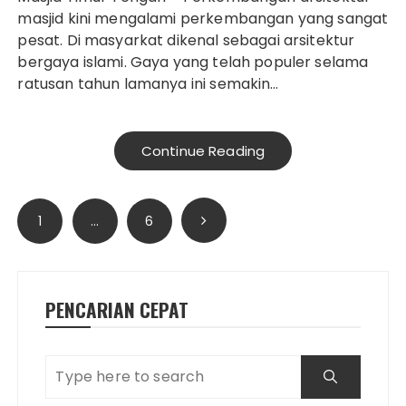
masjid kini mengalami perkembangan yang sangat
pesat. Di masyarkat dikenal sebagai arsitektur
bergaya islami. Gaya yang telah populer selama
ratusan tahun lamanya ini semakin…
Continue Reading
Posts
1
…
6
pagination
PENCARIAN CEPAT