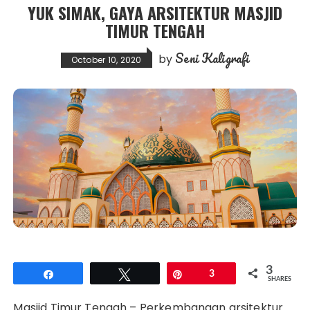
YUK SIMAK, GAYA ARSITEKTUR MASJID
TIMUR TENGAH
Seni Kaligrafi
by
October 10, 2020
3
Share
Tweet
Pin
3
SHARES
Masjid Timur Tengah – Perkembangan arsitektur