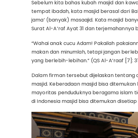
Sebelum kita bahas kubah masjid dan kawa
tempat ibadah, kata masjid berasal dari 
jama’ (banyak) masaajid. Kata masjid bany
Surat Al-A’raf Ayat 31 dan terjemahannya be
“Wahai anak cucu Adam! Pakailah pakaianm
makan dan minumlah, tetapi jangan berlebi
yang berlebih-lebihan.” (QS Al-A’raaf [7]: 31
Dalam firman tersebut dijelaskan tentang
masjid. Keberadaan masjid bisa ditemukan 
mayoritas penduduknya beragama islam tid
di Indonesia masjid bisa ditemukan disetiap