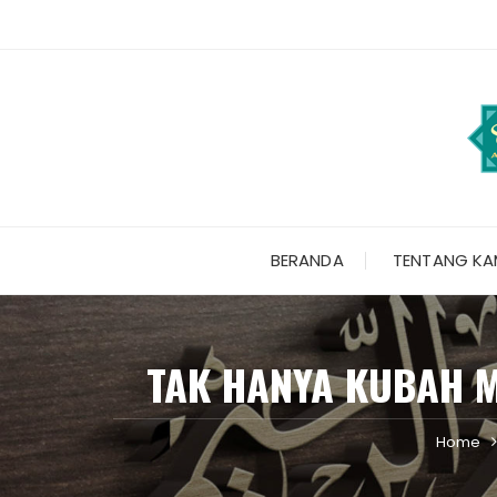
Skip
to
content
BERANDA
TENTANG KA
TAK HANYA KUBAH M
Home