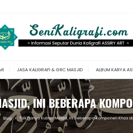
MI
JASA KALIGRAFI & GRC MASJID
ALBUM KARYA AS
ASJID, INI BEBERAPA KOMPO
Tak Hanya Kubah Masjid, Ini Beberapa Komponen Khas di
Blog