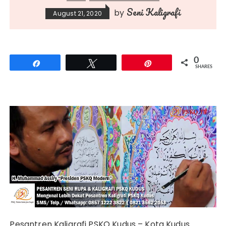
Seni Kaligrafi
by
August 21, 2020
0
Share
Tweet
Pin
SHARES
Pesantren Kaligrafi PSKQ Kudus – Kota Kudus