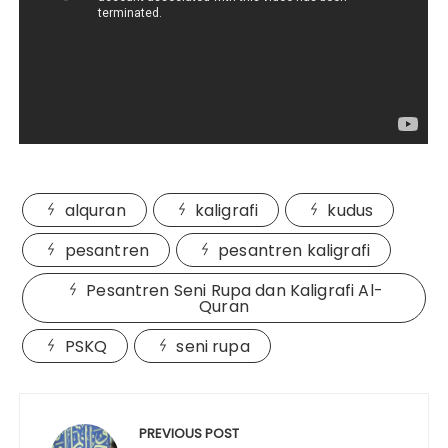
alquran
kaligrafi
kudus
pesantren
pesantren kaligrafi
Pesantren Seni Rupa dan Kaligrafi Al-
Quran
PSKQ
seni rupa
Post
navigation
PREVIOUS POST