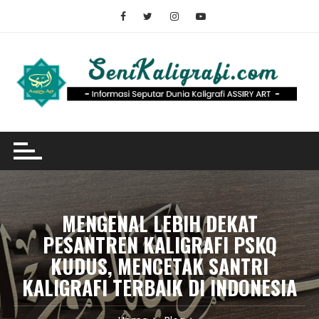
Skip
to
content
MENGENAL LEBIH DEKAT
PESANTREN KALIGRAFI PSKQ
KUDUS, MENCETAK SANTRI
KALIGRAFI TERBAIK DI INDONESIA