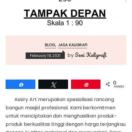
BLOG
JASA KALIGRAFI
Seni Kaligrafi
by
February 19, 2021
0
Share
Tweet
Pin
SHARES
Assiry Art merupakan spesialisasi rancang
bangun masjid profesional. Kami berkomitmen
untuk menciptakan dan menghasilkan produk-
produk berkualitas tinggi dengan harga terjangkau