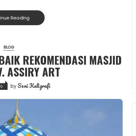
inue Reading
BLOG
BAIK REKOMENDASI MASJID
V. ASSIRY ART
Seni Kaligrafi
by
20