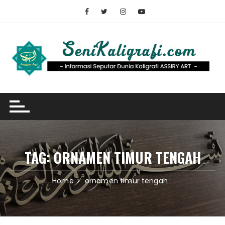
Skip
to
content
TAG:
ORNAMEN TIMUR TENGAH
Home
ornamen timur tengah