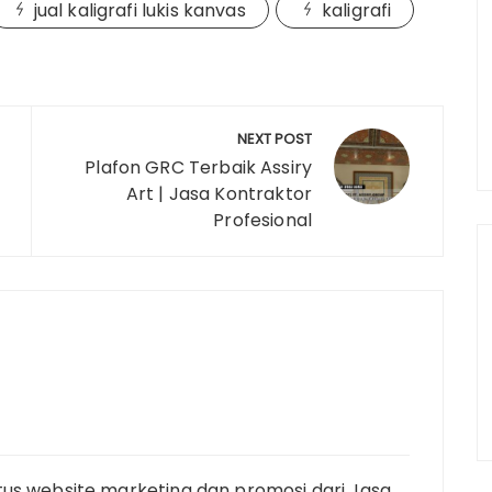
jual kaligrafi lukis kanvas
kaligrafi
NEXT POST
Plafon GRC Terbaik Assiry
Art | Jasa Kontraktor
Profesional
tus website marketing dan promosi dari Jasa