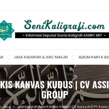
MI
JASA KALIGRAFI & GRC MASJID
ALBUM KARYA AS
KIS KANVAS KUDUS | CV ASS
GROUP
Jual kaligrafi Lukis Kanvas Kudus | CV Assiry Art/ PT Assir
Blog