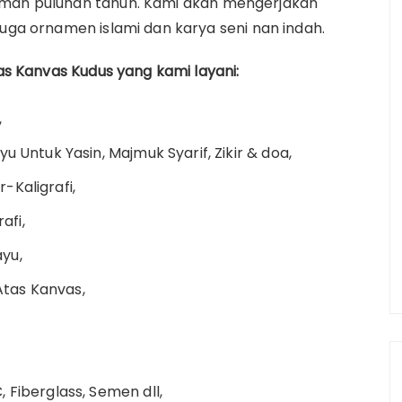
aman puluhan tahun.
Kami akan mengerjakan
juga ornamen islami dan karya seni nan indah.
kas Kanvas Kudus yang kami layani:
,
u Untuk Yasin, Majmuk Syarif, Zikir & doa,
-Kaligrafi,
afi,
ayu,
 Atas Kanvas,
 Fiberglass, Semen dll,