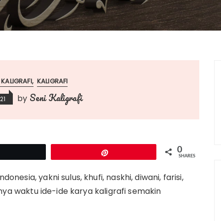
 KALIGRAFI
KALIGRAFI
Seni Kaligrafi
by
21
0
Tweet
Pin
SHARES
onesia, yakni sulus, khufi, naskhi, diwani, farisi,
a waktu ide-ide karya kaligrafi semakin