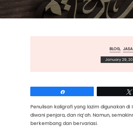
BLOG
JASA
January 29, 20
Share
Penulisan kaligrafi yang lazim digunakan di Ind
diwani penjara, dan riq’ah.
Namun, semakinny
berkembang dan bervariasi.