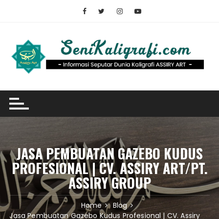
Skip
to
content
JASA PEMBUATAN GAZEBO KUDUS
PROFESIONAL | CV. ASSIRY ART/PT.
ASSIRY GROUP
Home
Blog
Jasa Pembuatan Gazebo Kudus Profesional | CV. Assiry