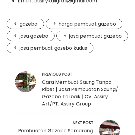
Email : assirykaligrafi@gmail.com
gazebo
harga pembuat gazebo
jasa gazebo
jasa pembuat gazebo
jasa pembuat gazebo kudus
Post
navigation
PREVIOUS POST
Cara Membuat Saung Tanpa
Ribet | Jasa Pembuatan Saung/
Gazebo Terbaik | CV. Assiry
Art/PT. Assiry Group
NEXT POST
Pembuatan Gazebo Semarang