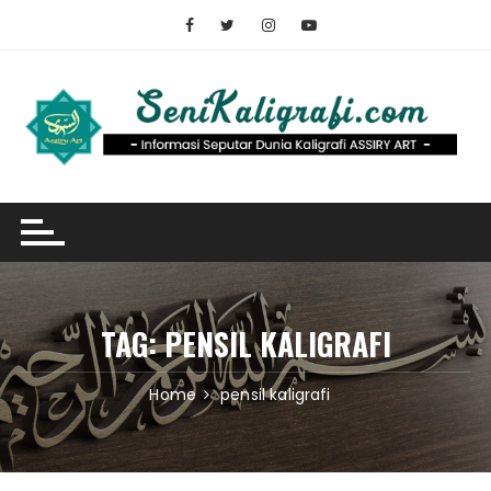
Skip
to
content
TAG:
PENSIL KALIGRAFI
Home
pensil kaligrafi