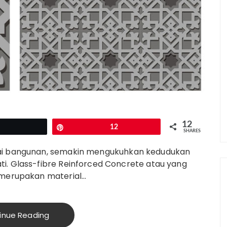
12
Tweet
Pin
12
SHARES
gai bangunan, semakin mengukuhkan kedudukan
i. Glass-fibre Reinforced Concrete atau yang
i merupakan material…
inue Reading