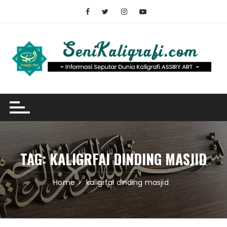
Skip
to
content
TAG:
KALIGRFAI DINDING MASJID
Home
kaligrfai dinding masjid