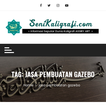
Skip
to
content
TAG:
JASA PEMBUATAN GAZEBO
Home
jasa pembuatan gazebo