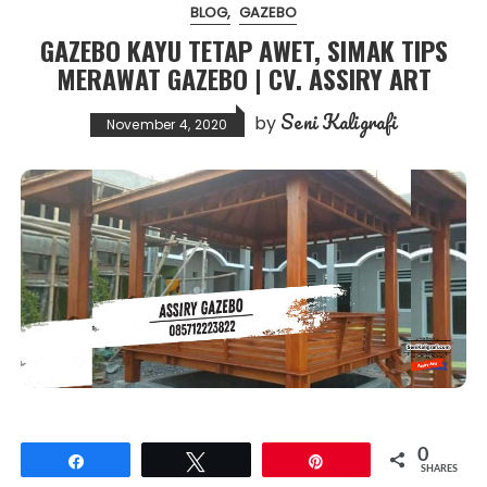
BLOG
GAZEBO
GAZEBO KAYU TETAP AWET, SIMAK TIPS
MERAWAT GAZEBO | CV. ASSIRY ART
Seni Kaligrafi
by
November 4, 2020
0
Share
Tweet
Pin
SHARES