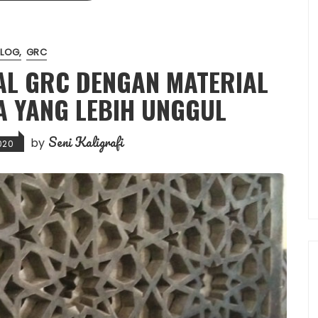
BLOG
GRC
AL GRC DENGAN MATERIAL
A YANG LEBIH UNGGUL
Seni Kaligrafi
by
020