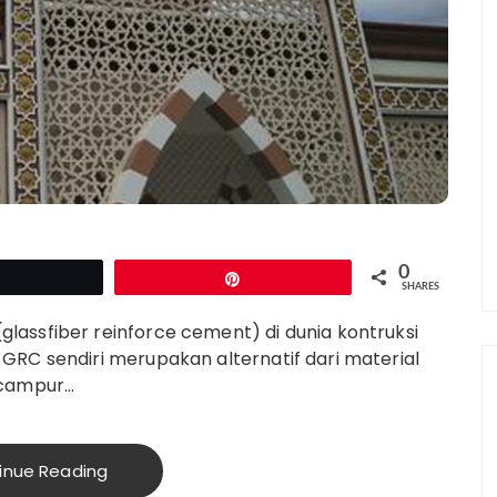
0
Tweet
Pin
SHARES
assfiber reinforce cement) di dunia kontruksi
GRC sendiri merupakan alternatif dari material
icampur…
inue Reading