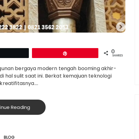
0
Tweet
Pin
SHARES
unan bergaya modern tengah booming akhir-
i hal sulit saat ini. Berkat kemajuan teknologi
kreatifitasnya….
inue Reading
BLOG