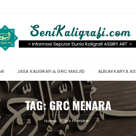
MI
JASA KALIGRAFI & GRC MASJID
ALBUM KARYA AS
TAG:
GRC MENARA
grc menara
Home