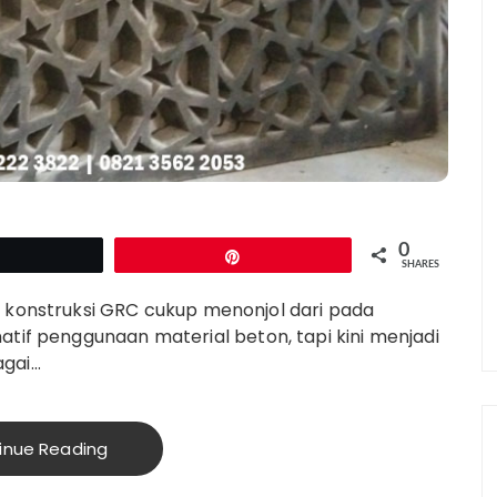
0
Tweet
Pin
SHARES
l konstruksi GRC cukup menonjol dari pada
atif penggunaan material beton, tapi kini menjadi
agai…
inue Reading