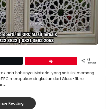
0
Tweet
Pin
SHARES
 ada habisnya. Material yang satu ini memang
 GFRC merupakan singkatan dari Glass-fibre
an…
inue Reading