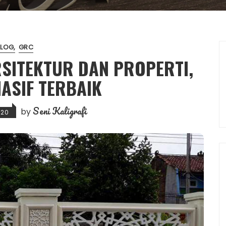
BLOG
GRC
RSITEKTUR DAN PROPERTI,
MASIF TERBAIK
Seni Kaligrafi
by
020