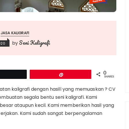
JASA KALIGRAFI
Seni Kaligrafi
by
020
0
Tweet
Pin
SHARES
an kaligrafi dengan hasill yang memuaskan ? CV
embuatan segala bentu seni kaligrafi. Kami
 besar ataupun kecil. Kami memberikan hasil yang
i kerjakan. Kami sudah sangat berpengalaman