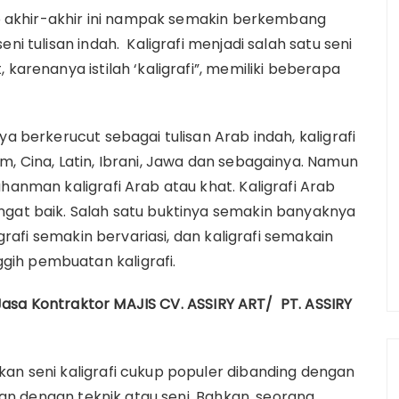
rab akhir-akhir ini nampak semakin berkembang
ni tulisan indah. Kaligrafi menjadi salah satu seni
 karenanya istilah ‘kaligrafi”, memiliki beberapa
ya berkerucut sebagai tulisan Arab indah, kaligrafi
m, Cina, Latin, Ibrani, Jawa dan sebagainya. Namun
hanman kaligrafi Arab atau khat. Kaligrafi Arab
ngat baik. Salah satu buktinya semakin banyaknya
igrafi semakin bervariasi, dan kaligrafi semakain
ih pembuatan kaligrafi.
asa Kontraktor MAJIS CV. ASSIRY ART/ PT. ASSIRY
kan seni kaligrafi cukup populer dibanding dengan
aitan dengan teknik atau seni. Bahkan, seorang