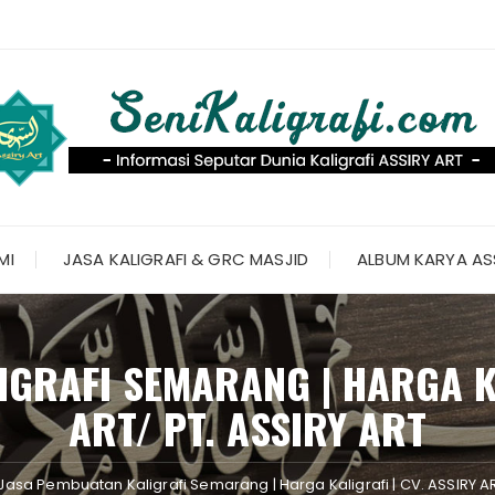
MI
JASA KALIGRAFI & GRC MASJID
ALBUM KARYA AS
GRAFI SEMARANG | HARGA KA
ART/ PT. ASSIRY ART
Jasa Pembuatan Kaligrafi Semarang | Harga Kaligrafi | CV. ASSIRY AR