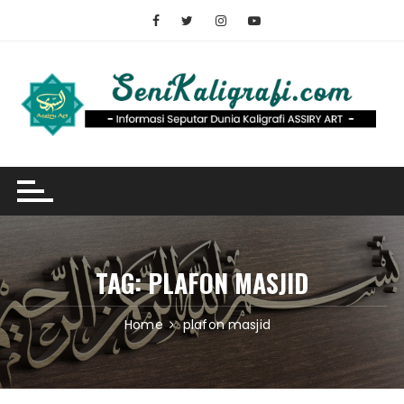
Skip
to
content
TAG:
PLAFON MASJID
Home
plafon masjid