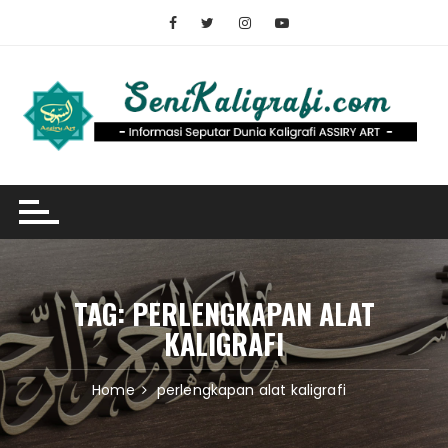
Skip
to
content
TAG:
PERLENGKAPAN ALAT
KALIGRAFI
Home
perlengkapan alat kaligrafi