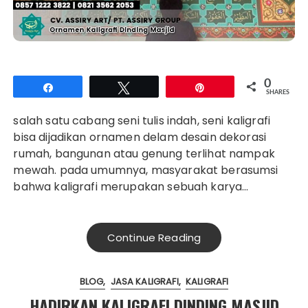
0
Share
Tweet
Pin
SHARES
salah satu cabang seni tulis indah, seni kaligrafi
bisa dijadikan ornamen delam desain dekorasi
rumah, bangunan atau genung terlihat nampak
mewah. pada umumnya, masyarakat berasumsi
bahwa kaligrafi merupakan sebuah karya…
Continue Reading
BLOG
JASA KALIGRAFI
KALIGRAFI
HADIRKAN KALIGRAFI DINDING MASJID