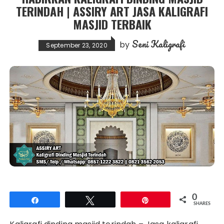
TERINDAH | ASSIRY ART JASA KALIGRAFI
MASJID TERBAIK
Seni Kaligrafi
by
September 23, 2020
0
Share
Tweet
Pin
SHARES