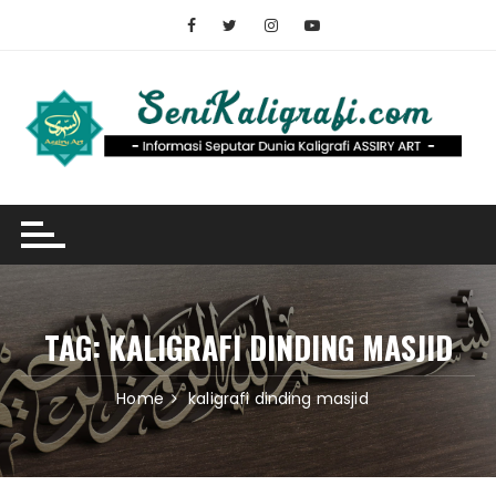
Skip
to
content
TAG:
KALIGRAFI DINDING MASJID
Home
kaligrafi dinding masjid