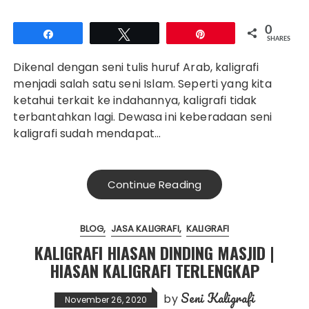
0
Share
Tweet
Pin
SHARES
Dikenal dengan seni tulis huruf Arab, kaligrafi
menjadi salah satu seni Islam. Seperti yang kita
ketahui terkait ke indahannya, kaligrafi tidak
terbantahkan lagi. Dewasa ini keberadaan seni
kaligrafi sudah mendapat…
Continue Reading
BLOG
JASA KALIGRAFI
KALIGRAFI
KALIGRAFI HIASAN DINDING MASJID |
HIASAN KALIGRAFI TERLENGKAP
Seni Kaligrafi
by
November 26, 2020