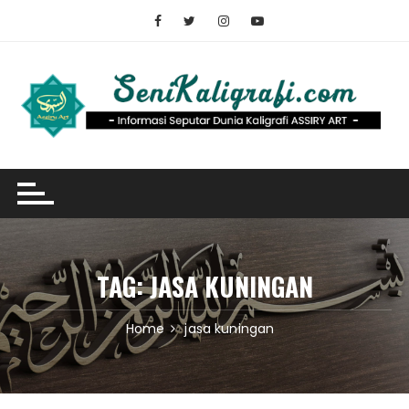
Skip
to
content
TAG:
JASA KUNINGAN
Home
jasa kuningan