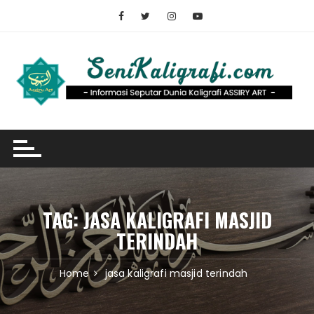
Skip
to
content
TAG:
JASA KALIGRAFI MASJID
TERINDAH
Home
jasa kaligrafi masjid terindah