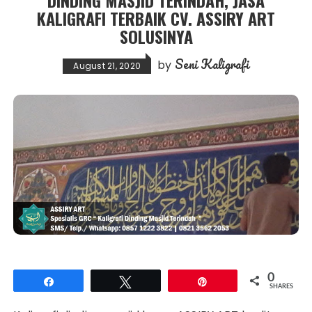
DINDING MASJID TERINDAH, JASA
KALIGRAFI TERBAIK CV. ASSIRY ART
SOLUSINYA
Seni Kaligrafi
by
August 21, 2020
0
Share
Tweet
Pin
SHARES