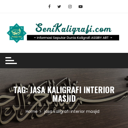
Skip
to
content
TAG:
JASA KALIGRAFI INTERIOR
MASJID
Home
jasa kaligrafi interior masjid