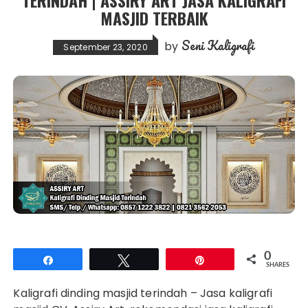
TERINDAH | ASSIRY ART JASA KALIGRAFI
MASJID TERBAIK
Seni Kaligrafi
by
September 23, 2020
0
Share
Tweet
Pin
SHARES
Kaligrafi dinding masjid terindah – Jasa kaligrafi