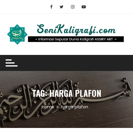
Skip
to
content
TAG:
HARGA PLAFON
Home
harga plafon