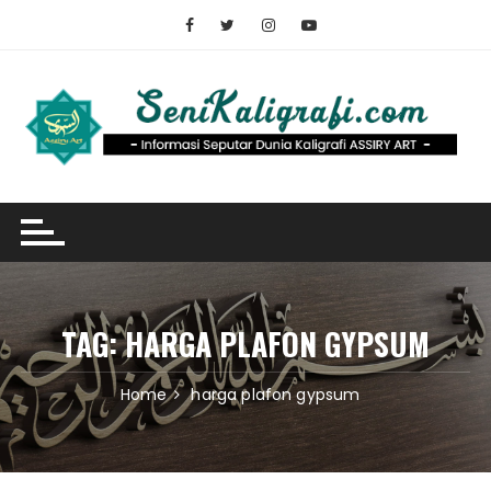
Skip
to
content
TAG:
HARGA PLAFON GYPSUM
Home
harga plafon gypsum