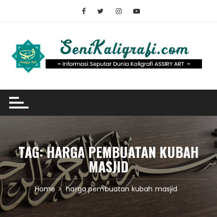
Skip
to
content
TAG:
HARGA PEMBUATAN KUBAH
MASJID
Home
harga pembuatan kubah masjid